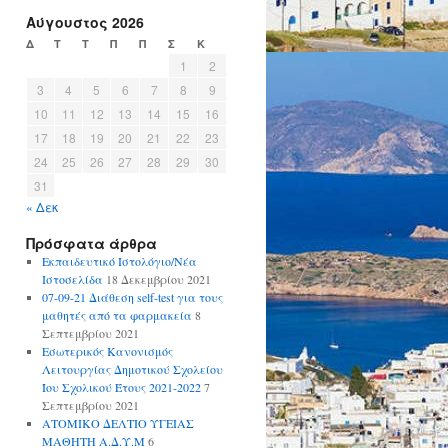
Αύγουστος 2026
Δ
Τ
Τ
Π
Π
Σ
Κ
1
2
3
4
5
6
7
8
9
10
11
12
13
14
15
16
17
18
19
20
21
22
23
24
25
26
27
28
29
30
31
« Δεκ
Πρόσφατα άρθρα
Εκπαιδευτικό Ιστολόγιο/Νέα
Ιστοσελίδα
18 Δεκεμβρίου 2021
07-09-21 Διάθεση self-test για τους
μαθητές από τα φαρμακεία
8
Σεπτεμβρίου 2021
Εσωτερικός Κανονισμός
Λειτουργίας Δημοτικού Σχολείου
Ίου Σχολικού Έτους 2021-2022
7
Σεπτεμβρίου 2021
ΑΤΟΜΙΚΟ ΔΕΛΤΙΟ ΥΓΕΙΑΣ
ΜΑΘΗΤΗ Α.Δ.Υ.Μ
6