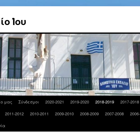
ίο Ίου
ίο μας
Σύνδεσμοι
2020-2021
2019-2020
2018-2019
2017-2018
2011-2012
2010-2011
2009-2010
2008-2009
2007-2008
2006
νία