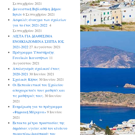
Σεπτεμβρίου 2021
Δανειστική Βιβλιοθήκη Δήμου
Ιητών
6 Σεπτεμβρίου 2021
Ασφαλές άνοιγμα των σχολείων
για το έτος 2021-2022
4
Σεπτεμβρίου 2021
ΛΙΣΤΑ ΓΙΑ ΔΙΑΘΕΣΙΜΑ
ΕΝΟΙΚΙΑΖΟΜΕΝΑ ΣΠΙΤΙΑ ΙΟΣ
2021-2022
27 Αυγούστου 2021
Πρόγραμμα Υποστήριξης
Γονεϊκών Ικανοτήτων
11
Αυγούστου 2021
Απολογισμός σχολικού έτους
2020-2021
30 Ιουνίου 2021
Σχολικός Κήπος
30 Ιουνίου 2021
Οι Εκπαιδευτικοί του Σχολείου
αποχαιρετούν τους μαθητές και
τις μαθήτριές τους.
30 Ιουνίου
2021
Ενημέρωση για το πρόγραμμα
«Ψηφιακή Μέριμνα»
9 Ιουνίου
2021
Έκτακτα μέτρα προστασίας της
δημόσιας υγείας από τον κίνδυνο
περαιτέρω διασποράς του