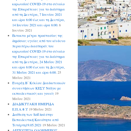
κορωνοϊού COVID-19 στο σύνολο
της Επικράτειας για το διάστημα
από τη Δευτέρα, 7 Ιουνίου 2021
και ώρα 6:00 έως και τη Δευτέρα,
14 Ιουνίου 2021 και ώρα 6:00.
6
Ιουνίου 2021
Έκτακτα μέτρα προστασίας της
δημόσιας υγείας από τον κίνδυνο
περαιτέρω διασποράς του
κορωνοϊού COVID-19 στο σύνολο
της Επικράτειας για το διάστημα
από τη Δευτέρα, 24 Μαΐου 2021
και ώρα 6:00 έως και τη Δευτέρα,
31 Μαΐου 2021 και ώρα 6:00.
25
Μαΐου 2021
Έναρξη Β΄ Κύκλου Διαδικτυακών
συναντήσεων ΚΕΣΥ Νάξου με
εκπαιδευτικούς και γονείς
19
Μαΐου 2021
ΔΙΑΔΙΚΤΥΑΚΗ ΗΜΕΡΙΔΑ
Ε.Π.Α.Ψ.Υ
19 Μαΐου 2021
Διάθεση των Self-test στην
Εκπαιδευτική Κοινότητα από
Τετάρτη19.05.2021
19 Μαΐου 2021
ΛΕΙΤΟΥΡΓΙΑ ΟΛΟΗΜΕΡΟΥ