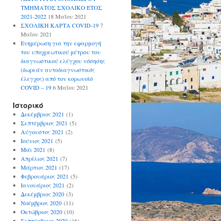
ΤΜΗΜΑΤΟΣ ΣΧΟΛΙΚΟ ΕΤΟΣ
2021-2022
18 Μαΐου 2021
ΣΧΟΛΙΚΗ ΚΑΡΤΑ COVID-19
7
Μαΐου 2021
Ενημέρωση για την εφαρμογή
του υποχρεωτικού μέτρου του
διαγνωστικού ελέγχου νόσησης
(δωρεάν αυτοδιαγνωστικός
έλεγχος) από τον κορωνοϊό
COVID – 19
6 Μαΐου 2021
Ιστορικό
Δεκέμβριος 2021
(1)
Σεπτέμβριος 2021
(5)
Αύγουστος 2021
(2)
Ιούνιος 2021
(5)
Μάι 2021
(8)
Απρίλιος 2021
(7)
Μάρτιος 2021
(17)
Φεβρουάριος 2021
(5)
Ιανουάριος 2021
(2)
Δεκέμβριος 2020
(3)
Νοέμβριος 2020
(11)
Οκτώβριος 2020
(10)
Σεπτέμβριος 2020
(16)